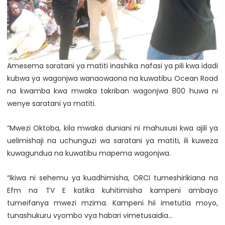
Amesema saratani ya matiti inashika nafasi ya pili kwa idadi
kubwa ya wagonjwa wanaowaona na kuwatibu Ocean Road
na kwamba kwa mwaka takriban wagonjwa 800 huwa ni
wenye saratani ya matiti.
“Mwezi Oktoba, kila mwaka duniani ni mahususi kwa ajili ya
uelimishaji na uchunguzi wa saratani ya matiti, ili kuweza
kuwagundua na kuwatibu mapema wagonjwa.
“Ikiwa ni sehemu ya kuadhimisha, ORCI tumeshirikiana na
Efm na TV E katika kuhitimisha kampeni ambayo
tumeifanya mwezi mzima. Kampeni hii imetutia moyo,
tunashukuru vyombo vya habari vimetusaidia…