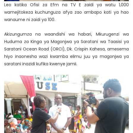
Leo katika Ofisi za Efm na TV E zaidi ya watu 1,000
wamejitokeza kuchunguza afya zao ambapo kati ya hao
wanaume ni zaidi ya 100.
Akizungumza na waandishi wa habari, Mkurugenzi wa
Huduma za Kinga ya Magonjwa ya Saratani wa Taasisi ya
Saratani Ocean Road (ORCI), Dk. Crispin Kahesa, amesema
hiyo inaonesha wazi kwamba elimu juu ya magonjwa ya
saratani inazidi kufika kwenye jamii.