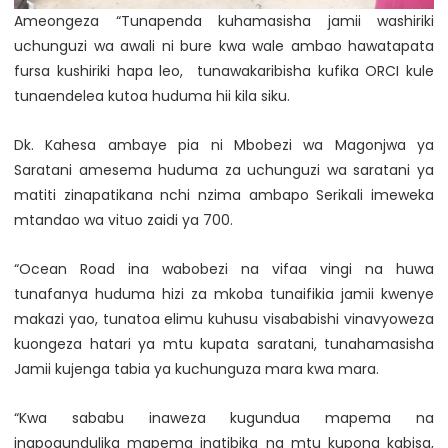
Ameongeza “Tunapenda kuhamasisha jamii washiriki
uchunguzi wa awali ni bure kwa wale ambao hawatapata
fursa kushiriki hapa leo, tunawakaribisha kufika ORCI kule
tunaendelea kutoa huduma hii kila siku.
Dk. Kahesa ambaye pia ni Mbobezi wa Magonjwa ya
Saratani amesema huduma za uchunguzi wa saratani ya
matiti zinapatikana nchi nzima ambapo Serikali imeweka
mtandao wa vituo zaidi ya 700.
“Ocean Road ina wabobezi na vifaa vingi na huwa
tunafanya huduma hizi za mkoba tunaifikia jamii kwenye
makazi yao, tunatoa elimu kuhusu visababishi vinavyoweza
kuongeza hatari ya mtu kupata saratani, tunahamasisha
Jamii kujenga tabia ya kuchunguza mara kwa mara.
“Kwa sababu inaweza kugundua mapema na
inapogundulika mapema inatibika na mtu kupona kabisa,