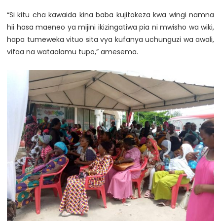
“Si kitu cha kawaida kina baba kujitokeza kwa wingi namna
hii hasa maeneo ya mijini ikizingatiwa pia ni mwisho wa wiki,
hapa tumeweka vituo sita vya kufanya uchunguzi wa awali,
vifaa na wataalamu tupo,” amesema.