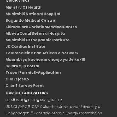
QUICK LINKS
Ministry Of Health
Muhimbili National Hospital
Bugando Medical Centre
KilimanjaroChristianMedicalCentre
Mbeya Zonal Referral Hospita
Muhimbili Orthopaedic Institute
JK Cardiac Institute
Telemedicine Pan African e Network
Maombi ya kuchoma chanjo ya Uviko-19
Salary Slip Portal
Travel Permit E-Application
e-Mrejesho
Client Survey Form
OUR COLLABORATORS
IAEA
||
WHO
||
UICC
||
IARC
||
INCTR
US NCI
AHPC
||
ICAP Colombia University
||
University of
Copenhagen
||
Tanzania Atomic Energy Commission