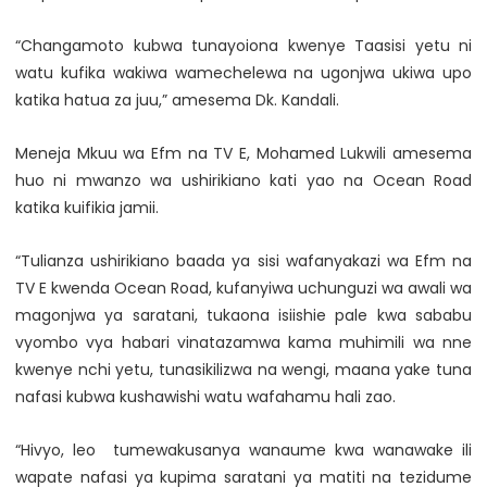
“Changamoto kubwa tunayoiona kwenye Taasisi yetu ni
watu kufika wakiwa wamechelewa na ugonjwa ukiwa upo
katika hatua za juu,” amesema Dk. Kandali.
Meneja Mkuu wa Efm na TV E, Mohamed Lukwili amesema
huo ni mwanzo wa ushirikiano kati yao na Ocean Road
katika kuifikia jamii.
“Tulianza ushirikiano baada ya sisi wafanyakazi wa Efm na
TV E kwenda Ocean Road, kufanyiwa uchunguzi wa awali wa
magonjwa ya saratani, tukaona isiishie pale kwa sababu
vyombo vya habari vinatazamwa kama muhimili wa nne
kwenye nchi yetu, tunasikilizwa na wengi, maana yake tuna
nafasi kubwa kushawishi watu wafahamu hali zao.
“Hivyo, leo tumewakusanya wanaume kwa wanawake ili
wapate nafasi ya kupima saratani ya matiti na tezidume