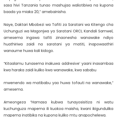
sasa hivi Tanzania tunao mashujaa waliotibiwa na kupona
baada ya miaka 20,” amebainisha.
Naye, Daktari Mbobezi wa Tafiti za Saratani wa Kitengo cha
Uchunguzi wa Magonjwa ya Saratani ORCI, Kandali Samwel,
amesema ingawa tafiti zinaonesha wanawake ndiyo
huathiriwa zaidi na saratani ya matiti, inapowaathiri
wanaume huwa kali kidogo.
“Kitaalamu tunasema inakuwa addresive’ yaani inasambaa
kwa haraka zaidi kuliko kwa wanawake, kwa sababu
mwenendo wa matibabu yao huwa tofauti na wanawake,”
amesema.
Ameongeza “Hamasa kubwa tunayosisitiza ni watu
kuchunguza mapema ili kuokoa maisha, kwani ikigundulika
mapema inatibika na kupona kuliko mtu anapochelewa.