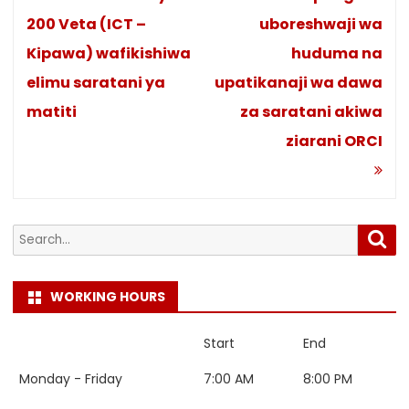
200 Veta (ICT –
uboreshwaji wa
Kipawa) wafikishiwa
huduma na
elimu saratani ya
upatikanaji wa dawa
matiti
za saratani akiwa
ziarani ORCI
Search
Sea
for:
WORKING HOURS
Start
End
Monday - Friday
7:00 AM
8:00 PM