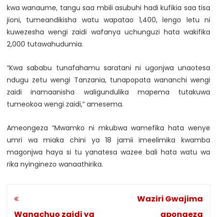
kwa wanaume, tangu saa mbili asubuhi hadi kufikia saa tisa
jioni, tumeandikisha watu wapatao 1,400, lengo letu ni
kuwezesha wengi zaidi wafanya uchunguzi hata wakifika
2,000 tutawahudumia.
“Kwa sababu tunafahamu saratani ni ugonjwa unaotesa
ndugu zetu wengi Tanzania, tunapopata wananchi wengi
zaidi inamaanisha waligundulika mapema tutakuwa
tumeokoa wengi zaidi,” amesema.
Ameongeza “Mwamko ni mkubwa wamefika hata wenye
umri wa miaka chini ya 18 jamii imeelimika kwamba
magonjwa haya si tu yanatesa wazee bali hata watu wa
rika nyinginezo wanaathirika.
Post
Waziri Gwajima
navigation
Wanachuo zaidi ya
apongeza